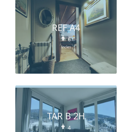
REF A4
6
Incles
TAR B 2H
4