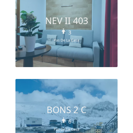
NEV II 403
3
Pas De La Casa
BONS 2 C
6
Pas De La Casa