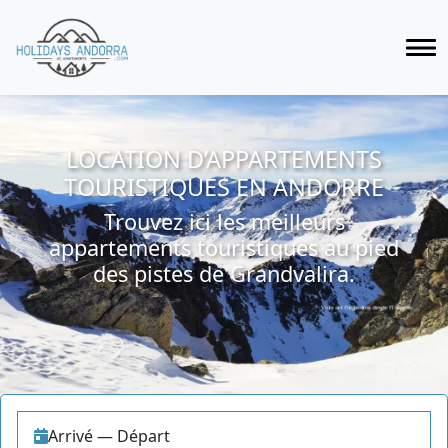
LOCATION D’APPARTEMENTS
TOURISTIQUES EN ANDORRE
Trouvez ici les meilleurs
appartements touristiques au pied
des pistes de Grandvalira.
Arrivé
—
Départ