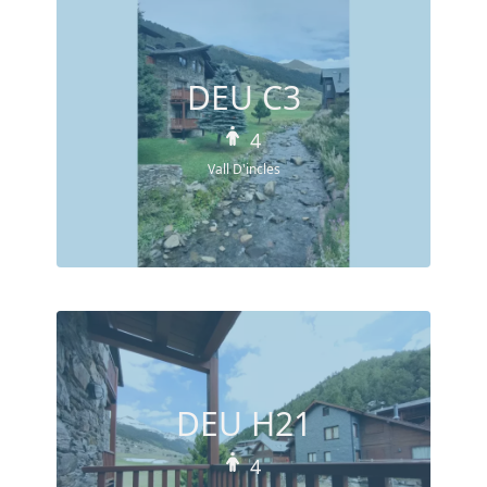
DEU C3
4
Vall D'incles
DEU H21
4