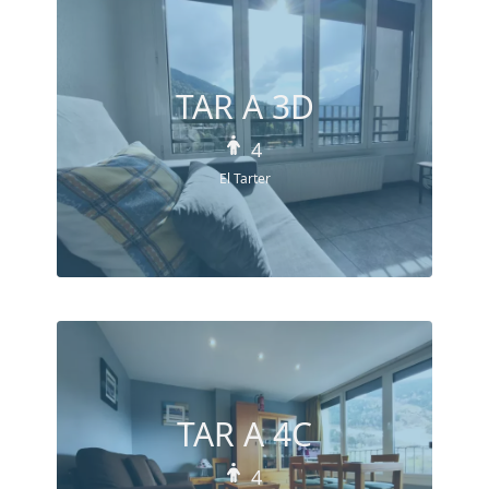
TAR A 3D
4
El Tarter
TAR A 4C
4