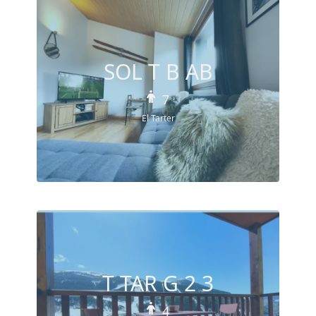
SOL T B AB
7
El Tarter
T TAR G 2 3
4