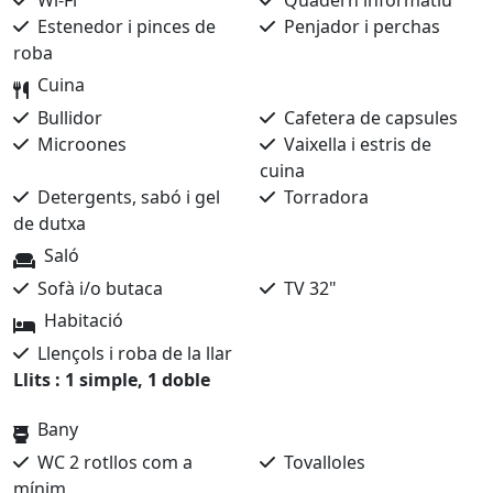
Wi-Fi
Quadern informatiu
Estenedor i pinces de
Penjador i perchas
roba
Cuina
Bullidor
Cafetera de capsules
Microones
Vaixella i estris de
cuina
Detergents, sabó i gel
Torradora
de dutxa
Saló
Sofà i/o butaca
TV 32"
Habitació
Llençols i roba de la llar
Llits : 1 simple, 1 doble
Bany
WC 2 rotllos com a
Tovalloles
mínim