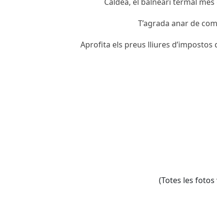
Caldea, el balneari termal més
T’agrada anar de co
Aprofita els preus lliures d’impostos 
(Totes les fotos