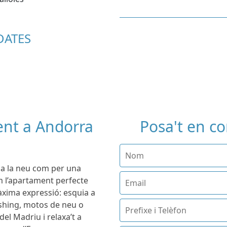
DATES
nt a Andorra
Posa't en c
 a la neu com per una
m l’apartament perfecte
àxima expressió: esquia a
shing, motos de neu o
 del Madriu i relaxa’t a