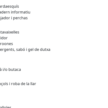
rdaesquís
dern informatiu
ador i perchas
avaixelles
idor
roones
rgents, sabó i gel de dutxa
 i/o butaca
çols i roba de la llar
lloles