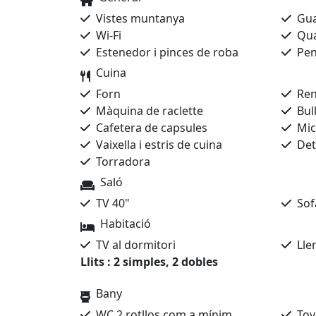
Vistes muntanya
Gua
Wi-Fi
Qua
Estenedor i pinces de roba
Penj
Cuina
Forn
Rent
Màquina de raclette
Bull
Cafetera de capsules
Mic
Vaixella i estris de cuina
Dete
Torradora
Saló
TV 40"
Sofà
Habitació
TV al dormitori
Llen
Llits : 2 simples, 2 dobles
Bany
WC 2 rotllos com a mínim
Tova