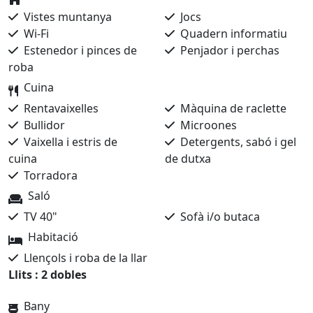
Vistes muntanya
Jocs
Wi-Fi
Quadern informatiu
Estenedor i pinces de
Penjador i perchas
roba
Cuina
Rentavaixelles
Màquina de raclette
Bullidor
Microones
Vaixella i estris de
Detergents, sabó i gel
cuina
de dutxa
Torradora
Saló
TV 40"
Sofà i/o butaca
Habitació
Llençols i roba de la llar
Llits : 2 dobles
Bany