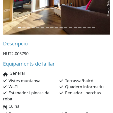
Descripció
HUT2-005790
Equipaments de la llar
General
Vistes muntanya
Terrassa/balcó
Wi-Fi
Quadern informatiu
Estenedor i pinces de
Penjador i perchas
roba
Cuina