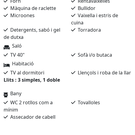
Forn
Rentavaixelles
Màquina de raclette
Bullidor
Microones
Vaixella i estris de
cuina
Detergents, sabó i gel
Torradora
de dutxa
Saló
TV 40"
Sofà i/o butaca
Habitació
TV al dormitori
Llençols i roba de la llar
Llits : 3 simples, 1 doble
Bany
WC 2 rotllos com a
Tovalloles
mínim
Assecador de cabell